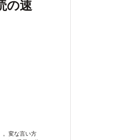
読の速
」。変な言い方