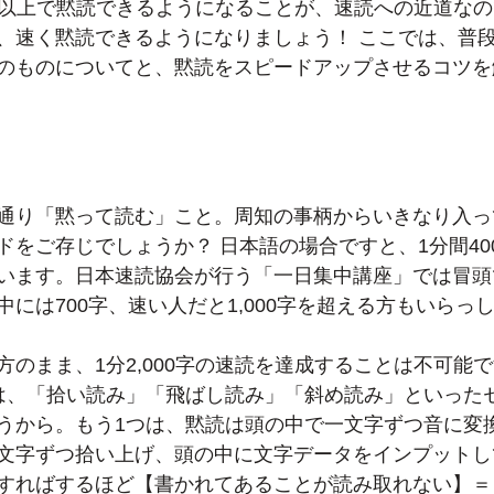
00字以上で黙読できるようになることが、速読への近道な
、速く黙読できるようになりましょう！ ここでは、普
のものについてと、黙読をスピードアップさせるコツを
通り「黙って読む」こと。周知の事柄からいきなり入っ
をご存じでしょうか？ 日本語の場合ですと、1分間400
います。日本速読協会が行う「一日集中講座」では冒頭
には700字、速い人だと1,000字を超える方もいらっ
方のまま、1分2,000字の速読を達成することは不可能
は、「拾い読み」「飛ばし読み」「斜め読み」といった
うから。もう1つは、黙読は頭の中で一文字ずつ音に変
文字ずつ拾い上げ、頭の中に文字データをインプットし
すればするほど【書かれてあることが読み取れない】＝