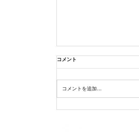
「モチベーションを高めるた
コメント
めに」
今回のテーマは、「仕事のモチベ
ーションを高める、スーパー速
コメントを追加…
読」。モチベーション、大事です
よね。仕事に限らず、勉強でも、
スポーツでも、モチベーションは
物事を達成する上で、とても重要
になってきますよね。ですので、
モチベーションに関する悩み、こ
日本速読協会
れは非常に多いです。...