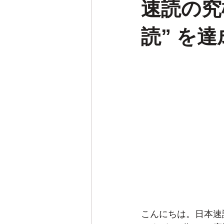
速読の究
読” を
こんにちは。日本速