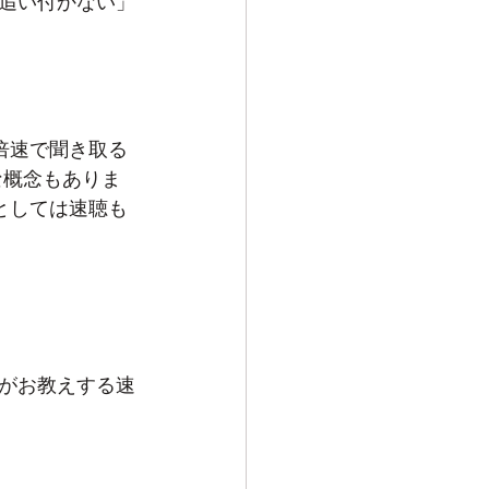
追い付かない」
2倍速で聞き取る
な概念もありま
としては速聴も
がお教えする速