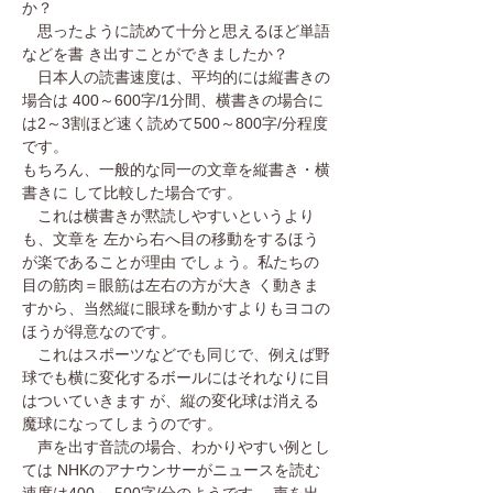
か？
思ったように読めて十分と思えるほど単語
などを書 き出すことができましたか？
日本人の読書速度は、平均的には縦書きの
場合は 400～600字/1分間、横書きの場合に
は2～3割ほど速く読めて500～800字/分程度
です。
もちろん、一般的な同一の文章を縦書き・横
書きに して比較した場合です。
これは横書きが黙読しやすいというより
も、文章を 左から右へ目の移動をするほう
が楽であることが理由 でしょう。私たちの
目の筋肉＝眼筋は左右の方が大き く動きま
すから、当然縦に眼球を動かすよりもヨコの
ほうが得意なのです。
これはスポーツなどでも同じで、例えば野
球でも横に変化するボールにはそれなりに目
はついていきます が、縦の変化球は消える
魔球になってしまうのです。
声を出す音読の場合、わかりやすい例とし
ては NHKのアナウンサーがニュースを読む
速度は400～ 500字/分のようです。 声を出