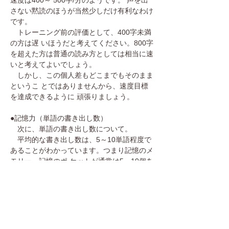
さない黙読のほうが当然少しだけ有利なわけ
です。
トレーニング前の評価として、400字未満
の方は遅 いほうだと考えてください。800字
を超えた方は普通の読み方としては相当に速
いと考えてよいでしょう。
しかし、この個人差もどこまでもそのまま
というこ とではありませんから、速度目標
を達成できるように 頑張りましょう。
●記憶力（単語の書き出し数）
次に、単語の書き出し数について。
平均的な書き出し数は、5～10単語程度で
あることがわかっています。つまり記憶のメ
モリー＝記憶のポ ケットが通常は5～10個あ
ると考えてください。
5単語以下の場合は、おどかすわけではあ
りません が、将来的に危ないかもしれませ
ん。年齢を経るにしたがい、新しいことがな
かなか憶えられなくなったり、名前や名称な
どがすぐに出てこなくなったりしがちなので