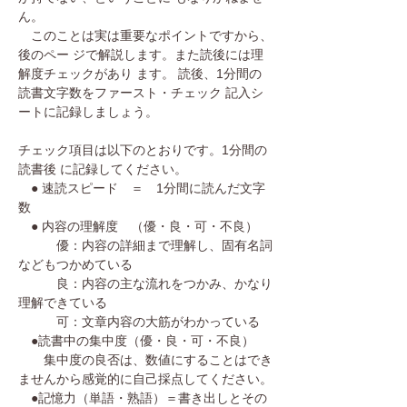
ん。
このことは実は重要なポイントですから、
後のペー ジで解説します。また読後には理
解度チェックがあり ます。 読後、1分間の
読書文字数をファースト・チェック 記入シ
ートに記録しましょう。
チェック項目は以下のとおりです。1分間の
読書後 に記録してください。
● 速読スピード ＝ 1分間に読んだ文字
数
● 内容の理解度 （優・良・可・不良）
優：内容の詳細まで理解し、固有名詞
などもつかめている
良：内容の主な流れをつかみ、かなり
理解できている
可：文章内容の大筋がわかっている
●読書中の集中度（優・良・可・不良）
集中度の良否は、数値にすることはでき
ませんから感覚的に自己採点してください。
●記憶力（単語・熟語）＝書き出しとその