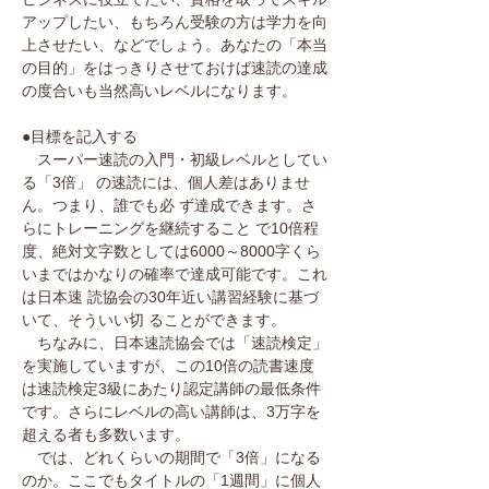
アップしたい、もちろん受験の方は学力を向
上させたい、などでしょう。あなたの「本当
の目的」をはっきりさせておけば速読の達成
の度合いも当然高いレベルになります。
●目標を記入する
スーパー速読の入門・初級レベルとしてい
る「3倍」 の速読には、個人差はありませ
ん。つまり、誰でも必 ず達成できます。さ
らにトレーニングを継続すること で10倍程
度、絶対文字数としては6000～8000字くら
いまではかなりの確率で達成可能です。これ
は日本速 読協会の30年近い講習経験に基づ
いて、そういい切 ることができます。
ちなみに、日本速読協会では「速読検定」
を実施していますが、この10倍の読書速度
は速読検定3級にあたり認定講師の最低条件
です。さらにレベルの高い講師は、3万字を
超える者も多数います。
では、どれくらいの期間で「3倍」になる
のか。ここでもタイトルの「1週間」に個人