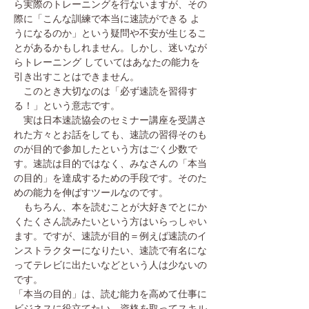
ら実際のトレーニングを行ないますが、その
際に「こんな訓練で本当に速読ができる よ
うになるのか」という疑問や不安が生じるこ
とがあるかもしれません。しかし、迷いなが
らトレーニング していてはあなたの能力を
引き出すことはできません。
このとき大切なのは「必ず速読を習得す
る！」という意志です。
実は日本速読協会のセミナー講座を受講さ
れた方々とお話をしても、速読の習得そのも
のが目的で参加したという方はごく少数で
す。速読は目的ではなく、みなさんの「本当
の目的」を達成するための手段です。
そのた
めの能力を伸ばすツールなのです。
もちろん、本を読むことが大好きでとにか
くたくさん読みたいという方はいらっしゃい
ます。ですが、速読が目的＝例えば速読のイ
ンストラクターになりたい、速読で有名にな
ってテレビに出たいなどという人は少ないの
です。
「本当の目的」は、読む能力を高めて仕事に
ビジネスに役立てたい、資格を取ってスキル