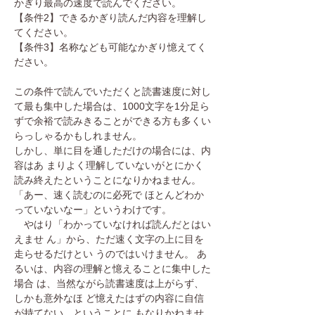
かぎり最高の速度で読んでください。
【条件2】できるかぎり読んだ内容を理解し
てください。
【条件3】名称なども可能なかぎり憶えてく
ださい。
この条件で読んでいただくと読書速度に対し
て最も集中した場合は、1000文字を1分足ら
ずで余裕で読みきることができる方も多くい
らっしゃるかもしれません。
しかし、単に目を通しただけの場合には、内
容はあ まりよく理解していないがとにかく
読み終えたということになりかねません。
「あー、速く読むのに必死で ほとんどわか
っていないなー」というわけです。
やはり「わかっていなければ読んだとはい
えませ ん」から、ただ速く文字の上に目を
走らせるだけとい うのではいけません。 あ
るいは、内容の理解と憶えることに集中した
場合 は、当然ながら読書速度は上がらず、
しかも意外なほ ど憶えたはずの内容に自信
が持てない、ということに もなりかねませ